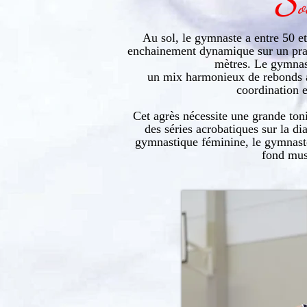
o
Au sol, le gymnaste a entre 50 e
enchainement dynamique sur un prat
mètres. Le gymnast
un mix harmonieux de rebonds a
coordination e
Cet agrès nécessite une grande ton
des séries acrobatiques sur la di
gymnastique féminine, le gymnast
fond mus