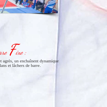
F
rre
ixe :
et agrès, un enchaînent dynamique
lans et lâchers de barre.