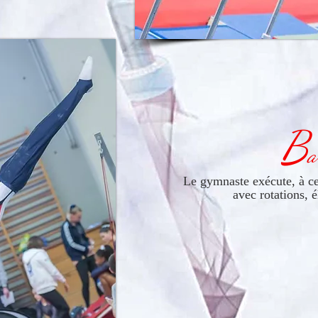
B
a
Le gymnaste exécute, à c
avec rotations, é