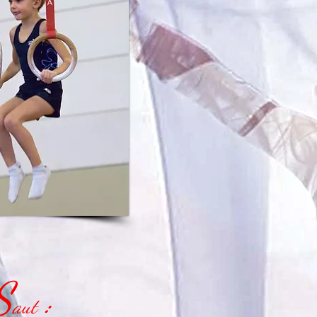
S
:
aut